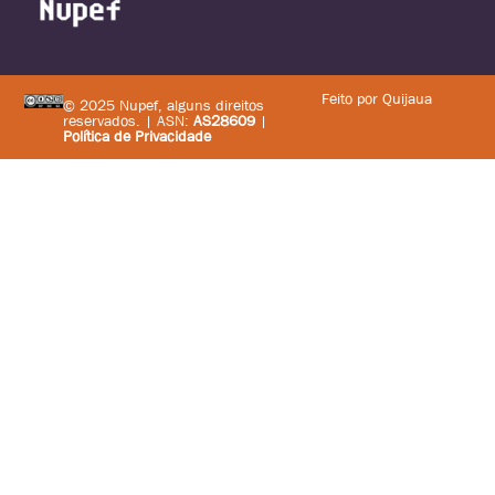
Feito por Quijaua
© 2025 Nupef, alguns direitos
reservados. | ASN:
AS28609
|
Política de Privacidade