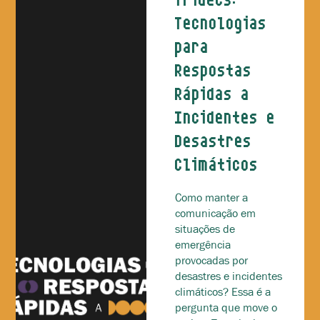
Tecnologias
para
Respostas
Rápidas a
Incidentes e
Desastres
Climáticos
Como manter a
comunicação em
situações de
emergência
provocadas por
desastres e incidentes
climáticos? Essa é a
pergunta que move o