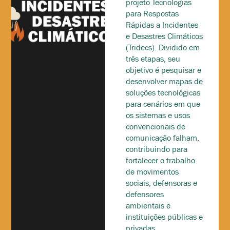
projeto Tecnologias
para Respostas
Rápidas a Incidentes
e Desastres Climáticos
(Tridecs). Dividido em
três etapas, seu
objetivo é pesquisar e
desenvolver mapas de
soluções tecnológicas
para cenários em que
os sistemas e usos
convencionais de
comunicação falham,
contribuindo para
fortalecer o trabalho
de movimentos
sociais, defensoras e
defensores
ambientais e
instituições públicas e
privadas.