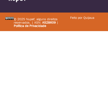
Feito por Quijaua
© 2025 Nupef, alguns direitos
reservados. | ASN:
AS28609
|
Política de Privacidade