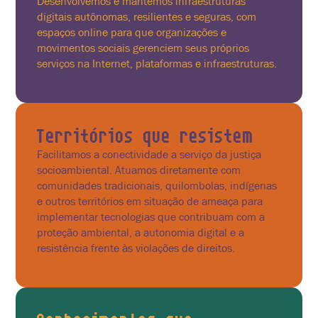
Desenvolvemos e mantemos infraestruturas
digitais autônomas, resilientes e seguras, com
espaços online para que organizações e
movimentos sociais gerenciem seus próprios
serviços na Internet, plataformas e infraestruturas.
Territórios que resistem
Facilitamos a conectividade a serviço da justiça
socioambiental. Atuamos diretamente com
comunidades tradicionais, quilombolas, indígenas
e outros territórios em situação de ameaça para
implementar tecnologias que contribuam com a
proteção ambiental, a autonomia digital e a
resistência frente às violações de direitos.