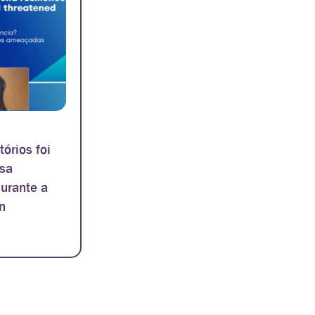
órios foi
rsa
urante a
n