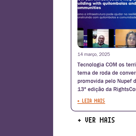
14 março, 2025
Tecnologia COM os territ
tema de roda de conve
promovida pelo Nupef d
13ª edição da RightsCo
+ LEIA MAIS
+ VER MAIS