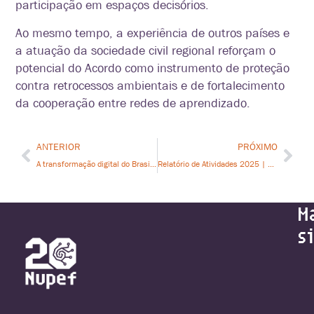
participação em espaços decisórios.
Ao mesmo tempo, a experiência de outros países e
a atuação da sociedade civil regional reforçam o
potencial do Acordo como instrumento de proteção
contra retrocessos ambientais e de fortalecimento
da cooperação entre redes de aprendizado.
ANTERIOR
PRÓXIMO
A transformação digital do Brasil já está em curso — mas os rumos que serão tomados ainda estão em debate.
Relatório de Atividades 2025 | 2025 Activity Report
M
s