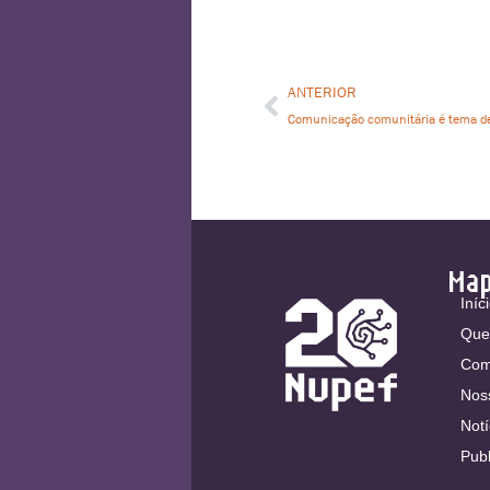
ANTERIOR
Comunicação comunitária é tema de a
Ma
Iníc
Que
Com
Nos
Notí
Pub