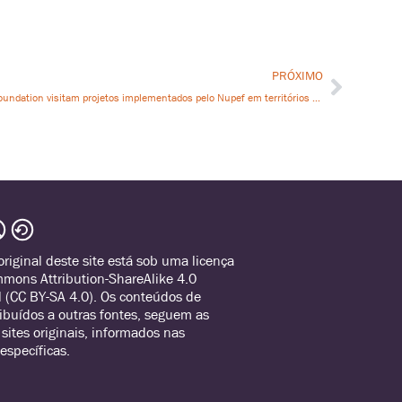
PRÓXIMO
Representantes da ISOC Foundation visitam projetos implementados pelo Nupef em territórios indígenas e quilombolas
riginal deste site está sob uma licença
mmons Attribution-ShareAlike 4.0
l (CC BY-SA 4.0). Os conteúdos de
tribuídos a outras fontes, seguem as
 sites originais, informados nas
específicas.