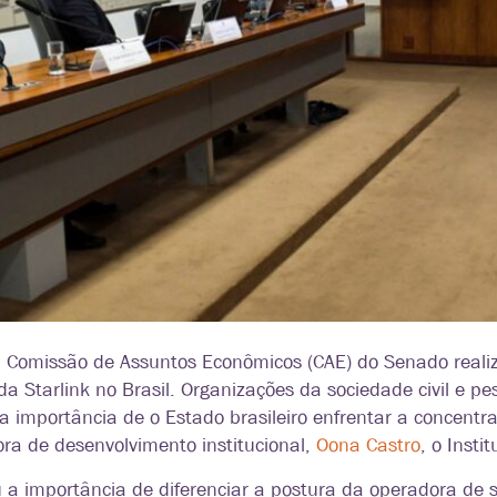
, a Comissão de Assuntos Econômicos (CAE) do Senado real
da Starlink no Brasil. Organizações da sociedade civil e 
 importância de o Estado brasileiro enfrentar a concentraç
ra de desenvolvimento institucional,
Oona Castro
, o Inst
a importância de diferenciar a postura da operadora de s