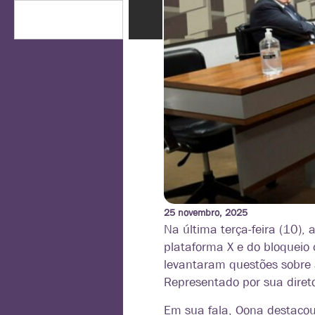
25 novembro, 2025
Na última terça-feira (10)
plataforma X e do bloqueio 
levantaram questões sobre a
Representado por sua direto
Em sua fala, Oona destacou 