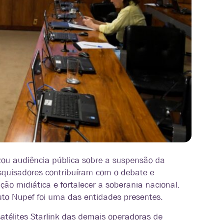
izou audiência pública sobre a suspensão da
pesquisadores contribuíram com o debate e
ão midiática e fortalecer a soberania nacional.
ituto Nupef foi uma das entidades presentes.
atélites Starlink das demais operadoras de