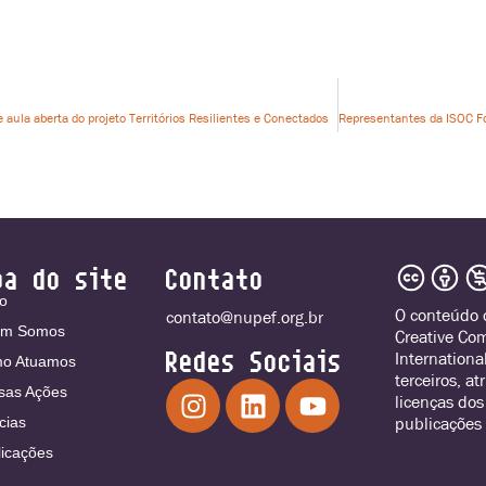
ula aberta do projeto Territórios Resilientes e Conectados
pa do site
Contato
io
O conteúdo o
contato@nupef.org.br
m Somos
Creative Co
Redes Sociais
Internationa
o Atuamos
terceiros, a
sas Ações
licenças dos
publicações 
cias
licações