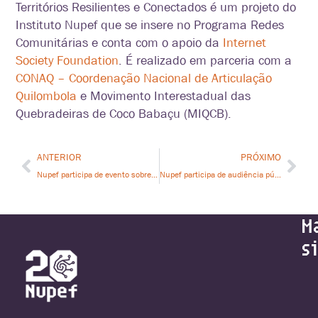
Territórios Resilientes e Conectados é um projeto do
Instituto Nupef que se insere no Programa Redes
Comunitárias e conta com o apoio da
Internet
Society Foundation
. É realizado em parceria com a
CONAQ – Coordenação Nacional de Articulação
Quilombola
e Movimento Interestadual das
Quebradeiras de Coco Babaçu (MIQCB).
ANTERIOR
PRÓXIMO
Nupef participa de evento sobre o papel das infraestruturas públicas digitais na finança, identidade e justiça climática
Nupef participa de audiência pública no Senado sobre suspensão da plataforma X e do bloqueio da Starlink no Brasil
M
s