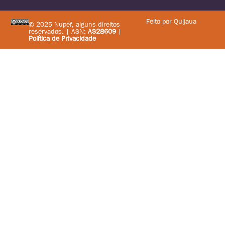
Feito por Quijaua
© 2025 Nupef, alguns direitos
reservados. | ASN:
AS28609
|
Política de Privacidade