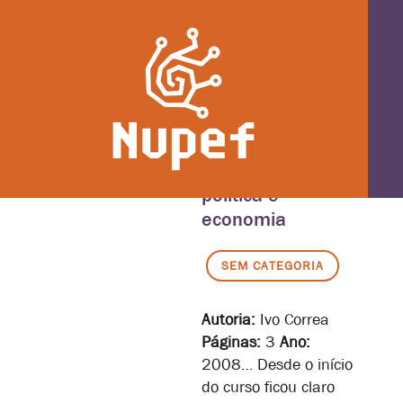
“Interconexão”
entre tecnologia,
política e
economia
SEM CATEGORIA
Autoria:
Ivo Correa
Páginas:
3
Ano:
2008… Desde o início
do curso ficou claro