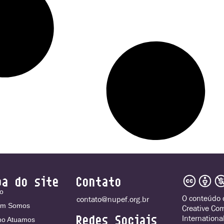
pa do site
Contato
io
O conteúdo o
contato@nupef.org.br
m Somos
Creative Co
Redes Sociais
Internationa
o Atuamos