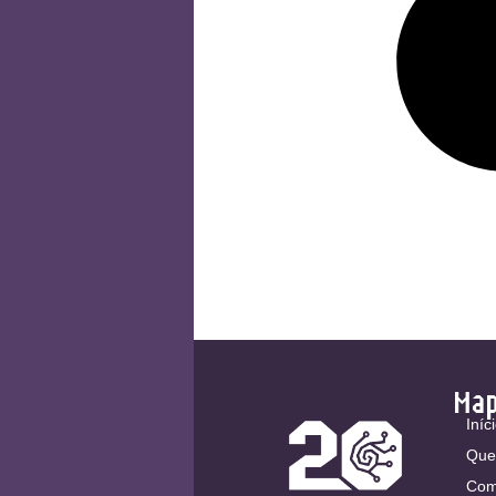
Ma
Iníc
Que
Com