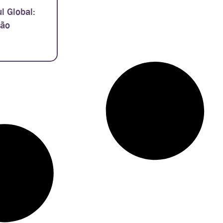
ul Global:
são