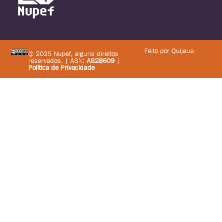
Feito por Quijaua
© 2025 Nupef, alguns direitos
reservados. | ASN:
AS28609
|
Política de Privacidade