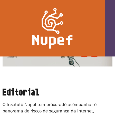
o
A poliTICs 33 está
conteúdo
online!
Editorial
O Instituto Nupef tem procurado acompanhar o
panorama de riscos de segurança da Internet,