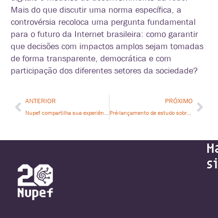
Mais do que discutir uma norma específica, a
controvérsia recoloca uma pergunta fundamental
para o futuro da Internet brasileira: como garantir
que decisões com impactos amplos sejam tomadas
de forma transparente, democrática e com
participação dos diferentes setores da sociedade?
ANTERIOR
PRÓXIMO
Nupef compartilha sua experiência em infraestrutura resiliente e autonomia digital no 2º Encontro Nacional pela Soberania Digital
Pré-lançamento de estudo sobre conectividade significativa na Amazônia reúne lideranças comunitárias, pesquisadores e representes de OSCs
M
s