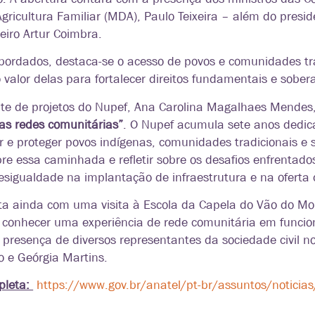
gricultura Familiar (MDA), Paulo Teixeira – além do preside
eiro Artur Coimbra.
bordados, destaca-se o acesso de povos e comunidades tra
 valor delas para fortalecer direitos fundamentais e sobera
ente de projetos do Nupef, Ana Carolina Magalhaes Mendes,
das redes comunitárias”
. O Nupef acumula sete anos dedica
 e proteger povos indígenas, comunidades tradicionais e s
re essa caminhada e refletir sobre os desafios enfrentado
igualdade na implantação de infraestrutura e na oferta d
a ainda com uma visita à Escola da Capela do Vão do Mole
 conhecer uma experiência de rede comunitária em funcio
presença de diversos representantes da sociedade civil 
o e Geórgia Martins.
pleta:
https://www.gov.br/anatel/pt-br/assuntos/noticias/