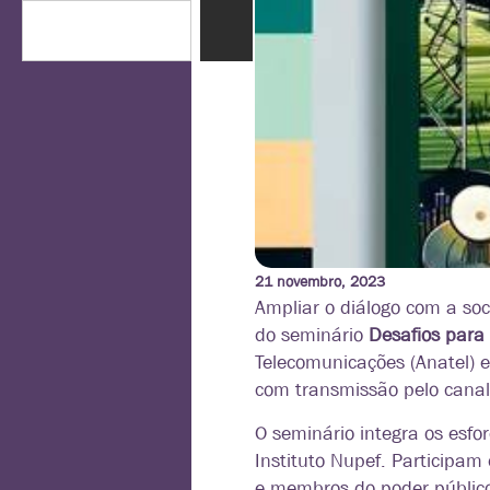
21 novembro, 2023
Ampliar o diálogo com a soc
do seminário
Desafios para
Telecomunicações (Anatel) e
com transmissão pelo canal
O seminário integra os esfo
Instituto Nupef. Participam
e membros do poder públic