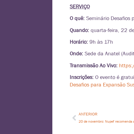
SERVIÇO
O quê:
Seminário Desafios 
Quando:
quarta-feira, 22 d
Horário:
9h às 17h
Onde:
Sede da Anatel (Audi
Transmissão Ao Vivo:
https
Inscrições:
O evento é gratui
Desafios para Expansão Sust
ANTERIOR
20 de novembro: Nupef recomenda a l