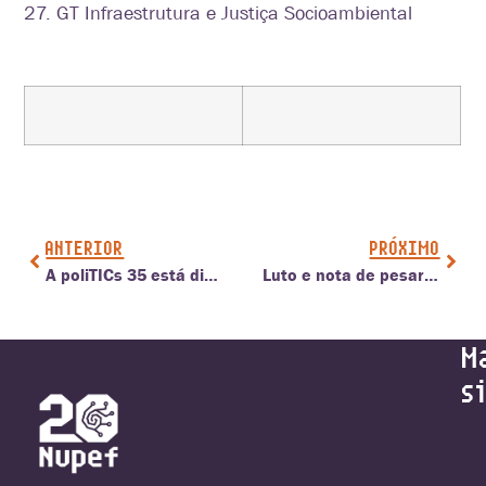
27. GT Infraestrutura e Justiça Socioambiental
ANTERIOR
PRÓXIMO
A poliTICs 35 está disponível para leitura!
Luto e nota de pesar por Paulo Lima
M
s