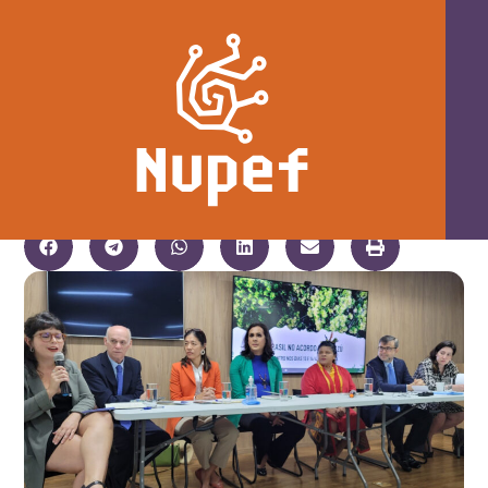
Representantes do governo, do
Parlamento e da sociedade civil se
unem por #EscazúAgora