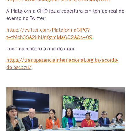
A Plataforma CIPÓ fez a cobertura em tempo real do
evento no Twitter:
https://twitter.com/PlataformaCIPO?
t=tMch3SA2khUrlQzmMa6G2A&s=09
Leia mais sobre o acordo aqui:
https://transparenciainternacional.org.br/acordo-
de-escazu/
.