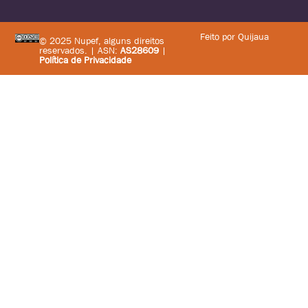
Feito por Quijaua
© 2025 Nupef, alguns direitos
reservados. | ASN:
AS28609
|
Política de Privacidade