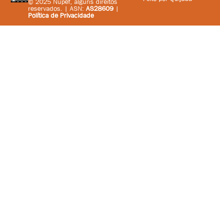
© 2025 Nupef, alguns direitos
reservados. | ASN:
AS28609
|
Política de Privacidade