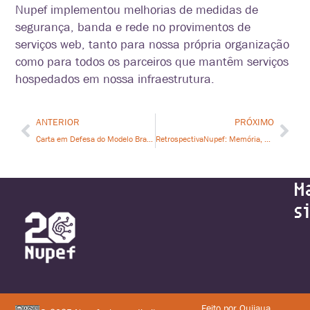
Nupef implementou melhorias de medidas de
segurança, banda e rede no provimentos de
serviços web, tanto para nossa própria organização
como para todos os parceiros que mantêm serviços
hospedados em nossa infra
estrutura.
ANTERIOR
PRÓXIMO
Carta em Defesa do Modelo Brasileiro de Governança da Internet
RetrospectivaNupef: Memória, para que te quero
M
s
Feito por Quijaua