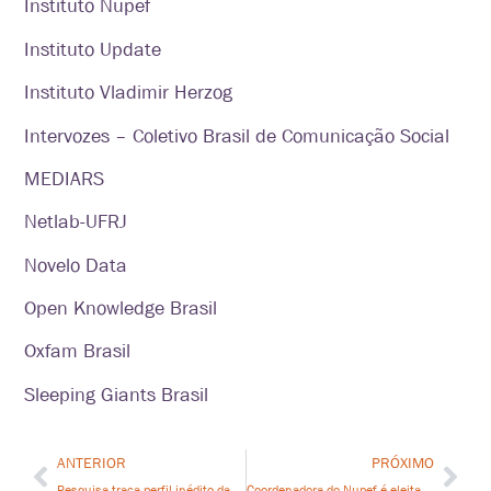
Instituto Nupef
Instituto Update
Instituto Vladimir Herzog
Intervozes – Coletivo Brasil de Comunicação Social
MEDIARS
Netlab-UFRJ
Novelo Data
Open Knowledge Brasil
Oxfam Brasil
Sleeping Giants Brasil
ANTERIOR
PRÓXIMO
Pesquisa traça perfil inédito das redes comunitárias de Internet no Brasil
Coordenadora do Nupef é eleita representante no Acordo de Escazú