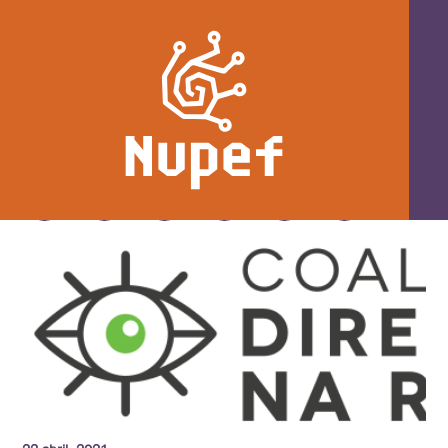
Não há educação sem conexão: não ao
veto ao PL 3477/20